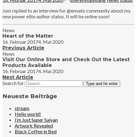
Just replied to an interview for @envato community about my
new power elite author status. It will be online soon!
News
Heart of the Matter
16. Februar 2017
4. Mai 2020
Previous Article
News
Visit Our Online Store and Check Out the Latest
Products Available
16. Februar 2017
4. Mai 2020
Next Article
Search for:
Type and hit enter
Neueste Beiträge
stream
Hello world!
I’m Just Super Saiyan
Artwork Revealed
Black Coffee in Bed