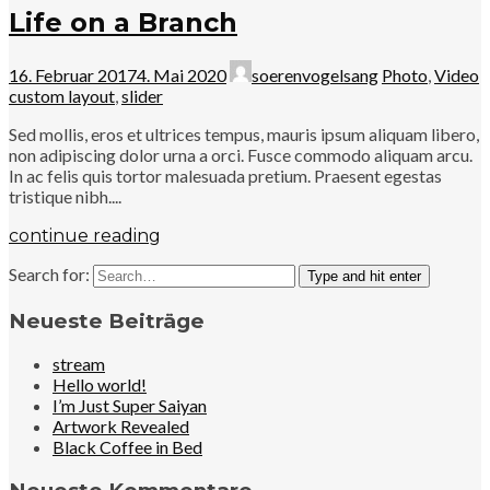
Life on a Branch
16. Februar 2017
4. Mai 2020
soerenvogelsang
Photo
,
Video
custom layout
,
slider
Sed mollis, eros et ultrices tempus, mauris ipsum aliquam libero,
non adipiscing dolor urna a orci. Fusce commodo aliquam arcu.
In ac felis quis tortor malesuada pretium. Praesent egestas
tristique nibh....
continue reading
Search for:
Type and hit enter
Neueste Beiträge
stream
Hello world!
I’m Just Super Saiyan
Artwork Revealed
Black Coffee in Bed