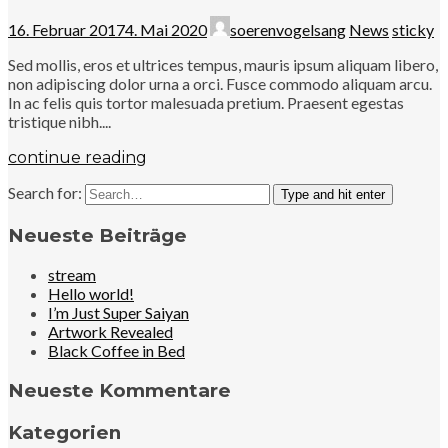
16. Februar 2017
4. Mai 2020
soerenvogelsang
News
sticky
Sed mollis, eros et ultrices tempus, mauris ipsum aliquam libero,
non adipiscing dolor urna a orci. Fusce commodo aliquam arcu.
In ac felis quis tortor malesuada pretium. Praesent egestas
tristique nibh....
continue reading
Search for:
Type and hit enter
Neueste Beiträge
stream
Hello world!
I’m Just Super Saiyan
Artwork Revealed
Black Coffee in Bed
Neueste Kommentare
Kategorien