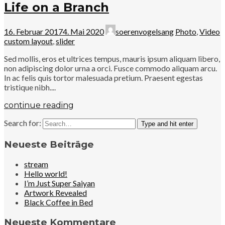
Life on a Branch
16. Februar 2017
4. Mai 2020
soerenvogelsang
Photo
,
Video
custom layout
,
slider
Sed mollis, eros et ultrices tempus, mauris ipsum aliquam libero,
non adipiscing dolor urna a orci. Fusce commodo aliquam arcu.
In ac felis quis tortor malesuada pretium. Praesent egestas
tristique nibh....
continue reading
Search for:
Type and hit enter
Neueste Beiträge
stream
Hello world!
I’m Just Super Saiyan
Artwork Revealed
Black Coffee in Bed
Neueste Kommentare